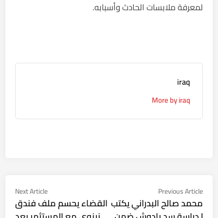
لمعرفة ملابسات الحادث وأسبابه.
iraq
More by iraq
تصفّح
Next
Previous
Next Article
Previous Article
ticle:
article:
محمد صالح البدراني يكتب
القضاء يحسم ملف فندق
المقالات
| دراسة سد بادوش ضمن
نينوى مع المستثمر بعد