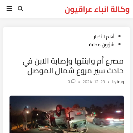
Ski
وكالة انباء عراقيون
Main
t
Open
Menu
Search
conten
Posted
أهم الأخبار
in
شؤون محلية
مصرع أم وابنتها وإصابة الابن في
حادث سير مروع شمال الموصل
0
•
2024-12-29
•
by
iraq