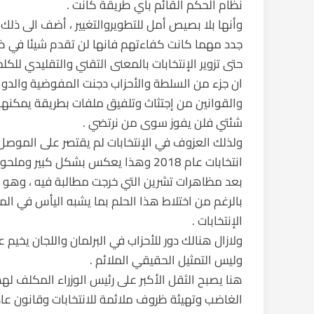
نظام الحكم القائم بأي طريقة كانت .
وأنها بلا بصيص أمل للتطويروالتغيير ، أضف الى ذلك ا
جدد مهما كانت كفاءتهم فانها لن تقدم شيئا في ظل 
حتى تزوير الإنتخابات بالمعنى التقني والتقليدي لل
ان جزء من السلطة والأحزاب دجنت المفوضية والدوائر
والقوانين من إجتثاث وتلفيق ملفات بطريقة يمكنها
شئتي فلن يفوز سوى من نرتضي .
ولذلك العزوف في الإنتخابات لم يقتصر على الموصل 
انتخابات عام 2018 وهذا يعكس بشكل 
بعد مظاهرات تشرين التي خرجت مطالبة فيه ، وهو قد
بالرغم من اختلاط هذا الحلم بما يشبه اليأس في ا
الإنتخابات .
ولازال هنالك دور للأحزاب في البرلمان واللجان يخيم 
وليس التمثيل الحقيقي الملائم .
هنا يصبح الثقل الأكبر على رئيس الوزراء المكلف له
الغاضب وتهيئة ظروف ملائمة للانتخابات وقانون عا