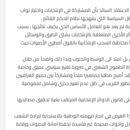
لاعتقاد السائد بأن المشاركة في الإنتخابات واختيار نواب
السياسة التي ينتهجها نظام الحكم القائم .
كلمة لم يعد هو العامل الأساس الذي يكيف نتائجها ، بسبب
 الأخرى المتعلقة بالإنتخابات بشتى الطرق والوسائل
 مخاطبة السحب الإنتخابية بالقول أمطري الأصوات حيث
بل امتد الى الوسط والجنوب وبدا ذلك واضحاً من خلال
كبير وملحوظ الطموح الشعبي في ضرورة تغيير سياسي عميق وخاصة
 أصبح مطلبا جماهيرا ملحاً ومشتركاً بين جميع العراقيين
لمنظور القريب في ظل عدم تغيير جذري وشامل لمفوضية
على قانون الدوائر الإنتخابية المرتقب بغية تحقيق مصالحها
ذا الغرض في انجاز مهمته الوطنية بالاستجابة لارادة الشعب
دل وادوات صحيحة غير فاسدة تخفظ امانة الاصوات ورقابة