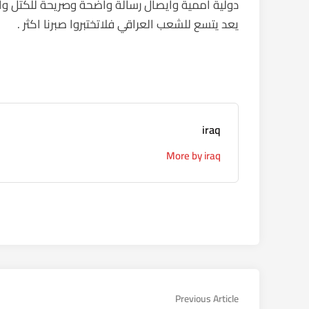
دولية اممية وايصال رسالة واضحة وصريحة للكتل والأح
يعد يتسع للشعب العراقي فلاتختبروا صبرنا اكثر .
iraq
More by iraq
تصفّح
Previous
Previous Article