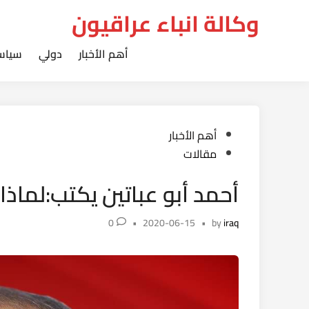
Ski
وكالة انباء عراقيون
t
conten
أهم الأخبار
دولي
سياس
Posted
أهم الأخبار
in
مقالات
أحمد أبو عباتين يكتب:لماذ
0
•
2020-06-15
•
by
iraq