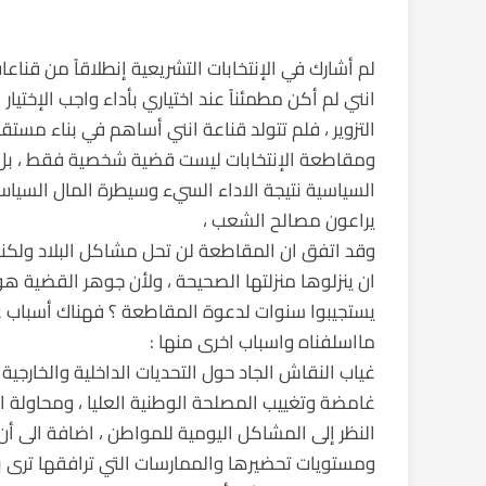
لم أشارك في الإنتخابات التشريعية إنطلاقاً من قن
انني لم أکن مطمئناً عند اختياري بأداء واجب الإختيار
التزوير ، فلم تتولد قناعة انني أساهم في بناء مستق
ومقاطعة الإنتخابات ليست قضية شخصية فقط ، بل ه
السياسية نتيجة الاداء السيء وسيطرة المال السيا
يراعون مصالح الشعب ،
وقد اتفق ان المقاطعة لن تحل مشاكل البلاد ولكنه
ان ينزلوها منزلتها الصحيحة ، ولأن جوهر القضية هو 
يستجيبوا سنوات لدعوة المقاطعة ؟ فهناك أسباب
مااسلفناه واسباب اخرى منها :
غياب النقاش الجاد حول التحديات الداخلية والخارجية
غامضة وتغييب المصلحة الوطنية العليا ، ومحاولة 
النظر إلى المشاكل اليومية للمواطن ، اضافة الى أن
ومستويات تحضيرها والممارسات التي ترافقها ترى