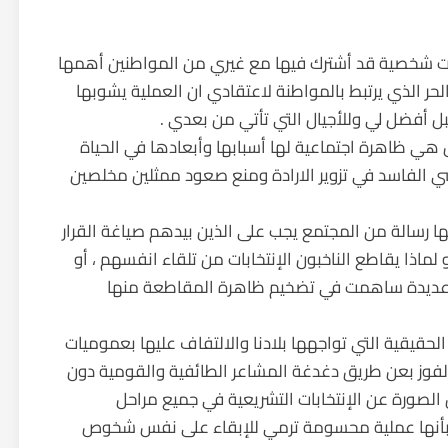
اعات شخصية قد أشترك فيها مع غيري من المواطنين أهمها
 الحر الذي يرتبط بالمواطنة لاعتقادي ان العملية يشوبها
بل أفضل لي وللأجيال التي تأتي من بعدي .
ي ظاهرة اجتماعية لها أسبابها وأبعادها في الحياة
سي الفاسد في تزوير الارادة ومنع صعود ممثلين مخلصين
ا رسالة من المجتمع يجب على الذين بيدهم صياغة القرار
لماذا يقاطع الناخبون الإنتخابات من تلقاء انفسهم ، أو
 عديدة ساهمت في تضخيم ظاهرة المقاطعة منها
 الحقيقية التي تواجهها بلادنا والالتفاف عليها بعمومیات
الفوز بعن طريق دغدغة المشاعر الطائفية والقومية دون
 الصورة عن الإنتخابات التشريعية في جميع مراحل
 بأنها عملية محسومة ترمي للإبقاء على نفس شخوص