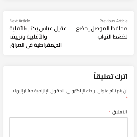
تصفّح
Next
Previous
Next Article
Previous Article
ticle:
article:
محافظ الموصل يخضع
عقيل عباس يكتب:الأقلية
المقالات
لضغط النواب
والأغلبية وتزييف
الديمقراطية في العراق
اترك تعليقاً
لن يتم نشر عنوان بريدك الإلكتروني.
الحقول الإلزامية مشار إليها بـ
*
التعليق
*