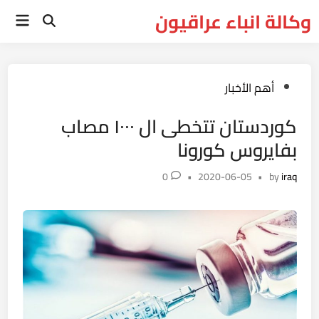
Ski
وكالة انباء عراقيون
Main
t
Open
Menu
Search
conten
Posted
أهم الأخبار
in
كوردستان تتخطى ال ١٠٠٠ مصاب
بفايروس كورونا
0
•
2020-06-05
•
by
iraq