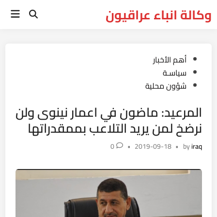
Ski
وكالة انباء عراقيون
Main
t
Open
Menu
Search
conten
Posted
أهم الأخبار
in
سياسـة
شؤون محلية
المرعيد: ماضون في اعمار نينوى ولن
نرضخ لمن يريد التلاعب بممقدراتها
0
•
2019-09-18
•
by
iraq