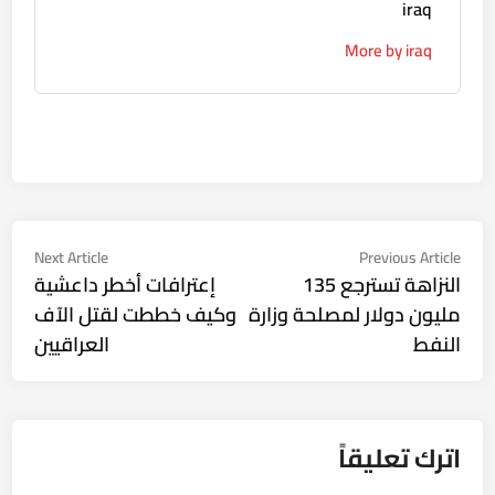
iraq
More by iraq
تصفّح
Next
Previous
Next Article
Previous Article
ticle:
article:
النزاهة تسترجع 135
إعترافات أخطر داعشية
المقالات
مليون دولار لمصلحة وزارة
وكيف خططت لقتل الآف
النفط
العراقيين
اترك تعليقاً