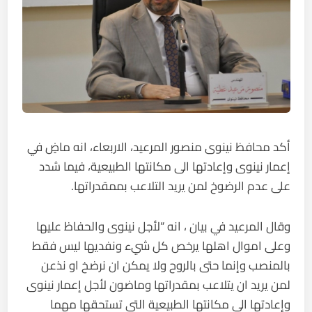
أكد محافظ نينوى منصور المرعيد، الاربعاء، انه ماضٍ في
إعمار نينوى وإعادتها الى مكانتها الطبيعية، فيما شدد
على عدم الرضوخ لمن يريد التلاعب بممقدراتها.
وقال المرعيد في بيان ، انه “لأجل نينوى والحفاظ عليها
وعلى اموال اهلها يرخص كل شيء ونفديها ليس فقط
بالمنصب وإنما حتى بالروح ولا يمكن ان نرضخ او نذعن
لمن يريد ان يتلاعب بمقدراتها وماضون لأجل إعمار نينوى
وإعادتها الى مكانتها الطبيعية التي تستحقها مهما