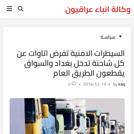
Ski
وكالة انباء عراقيون
Main
t
Open
Menu
Search
conten
Posted
سياسـة
in
السيطرات الامنية تفرض اتاوات عن
كل شاحنة تدخل بغداد والسواق
يقطعون الطريق العام
0
•
2016-12-13
•
by
iraq