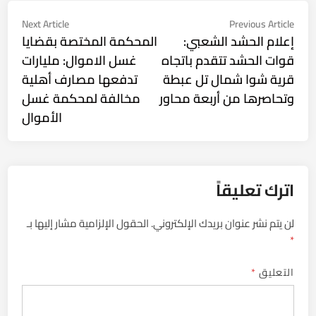
تصفّح
Next
Previous
Next Article
Previous Article
ticle:
article:
إعلام الحشد الشعبي:
المحكمة المختصة بقضايا
المقالات
قوات الحشد تتقدم باتجاه
غسل الاموال: مليارات
قرية شوا شمال تل عبطة
تدفعها مصارف أهلية
وتحاصرها من أربعة محاور
مخالفة لمحكمة غسل
الأموال
اترك تعليقاً
لن يتم نشر عنوان بريدك الإلكتروني.
الحقول الإلزامية مشار إليها بـ
*
التعليق
*