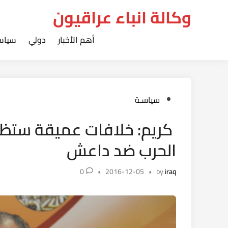
Ski
وكالة انباء عراقيون
t
conten
أهم الأخبار
دولي
سياس
Posted
سياسـة
in
كريم: خلافات عميقة ستظهر
الحرب ضد داعش
0
•
2016-12-05
•
by
iraq