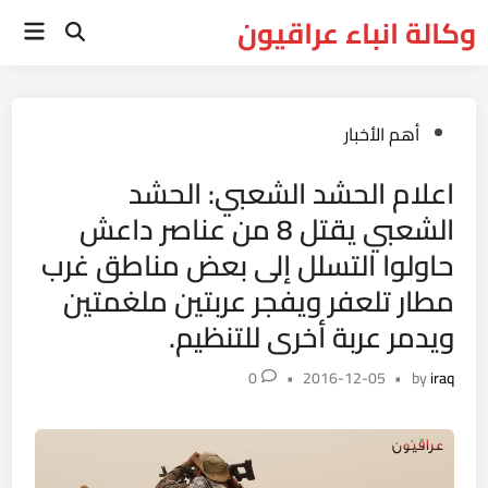
Ski
وكالة انباء عراقيون
Main
t
Open
Menu
Search
conten
Posted
أهم الأخبار
in
اعلام الحشد الشعبي: الحشد
الشعبي يقتل 8 من عناصر داعش
حاولوا التسلل إلى بعض مناطق غرب
مطار تلعفر ويفجر عربتين ملغمتين
ويدمر عربة أخرى للتنظيم.
0
•
2016-12-05
•
by
iraq