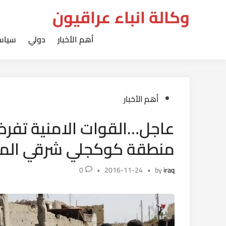
Ski
وكالة انباء عراقيون
t
conten
أهم الأخبار
دولي
سياس
Posted
أهم الأخبار
in
عاجل…القوات الامنية تفرض
منطقة كوكجلي شرقي الم
0
•
2016-11-24
•
by
iraq