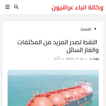
Ski
وكالة انباء عراقيون
Main
t
Open
Menu
Search
conten
Posted
اقتصاد
in
النفط تصدر المزيد من المكثفات
والغاز السائل
0
•
2016-11-24
•
by
iraq