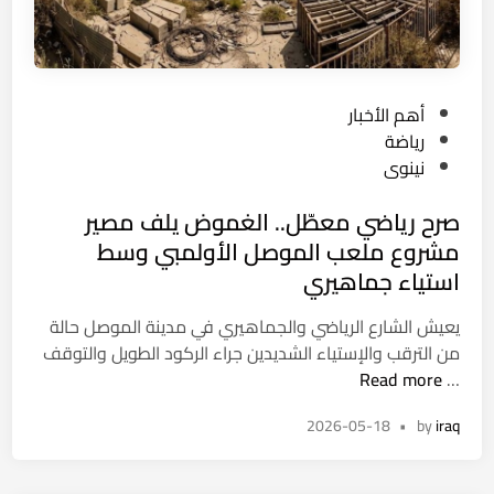
ق
د
ا
ا
ن
ل
و
د
P
أهم الأخبار
ن
و
o
رياضة
ا
ل
s
نينوى
ل
ة
t
ت
ف
صرح رياضي معطّل.. الغموض يلف مصير
e
ق
ق
d
مشروع ملعب الموصل الأولمبي وسط
ا
ط
i
استياء جماهيري
ع
n
د
يعيش الشارع الرياضي والجماهيري في مدينة الموصل حالة
ل
من الترقب والإستياء الشديدين جراء الركود الطويل والتوقف
ر
ص
Read more
…
ف
ر
ع
2026-05-18
•
by
iraq
ح
ا
ر
ل
ي
س