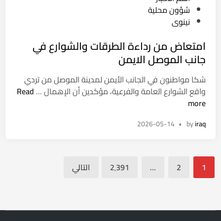
ء
ا
ا
o
شؤون محلية
ت
ل
ت
s
نينوى
م
أ
t
ه
و
امتعاض من رداءة الطرقات والشوارع في
e
ي
ل
d
جانب الموصل الايمن
دً
م
i
ا
ب
شكا مواطنون في الجانب الأيمن لمدينة الموصل من تردي
n
ل
ي
ا
واقع الشوارع العامة والفرعية، مؤكدين أن الإهمال …
Read
ل
و
م
more
ت
س
ت
ص
ط
2026-05-14
•
by
iraq
ع
و
ا
ا
ي
س
ض
ت
ت
تعدد
م
ع
1
2
…
2٬391
التالي
ي
ن
صفحات
ل
ا
ر
ى
المقالات
ء
د
ح
ج
ا
ك
م