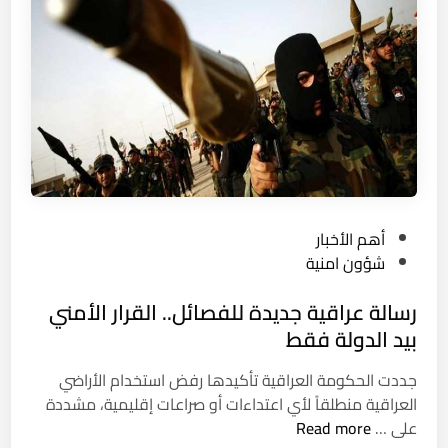
ل
ا
ق
س
ن
ي
و
ة
ا
ل
ت
ـ
ا
7
ل
م
م
ل
ج
ا
P
أهم الأخبار
ا
ي
o
شؤون امنية
ن
ي
s
ي
ن
رسالة عراقية جديدة للفصائل.. القرار الأمني
t
ة
م
e
بيد الدولة فقط
ا
ش
d
ل
م
جددت الحكومة العراقية تأكيدها رفض استخدام الأراضي
i
ن
و
العراقية منطلقاً لأي اعتداءات أو صراعات إقليمية، مشددة
n
ا
ل
ر
على …
Read more
ق
ب