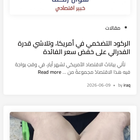
ل
ذ
ه
P
مقالات
بُ
o
،
الركود التضخمي في أمريكا، وتلاشي قدرة
s
ف
t
الفدرالي على خفض سعر الفائدة
ه
e
مُ
تأتي بياناتُ الاقتصاد الأمريكي لشهر أيار، في وقتٍ يواجهُ
d
أ
ا
فيه هذا الاقتصادُ مجموعةً من …
Read more
i
ص
ل
n
ا
2026-06-09
•
by
iraq
ر
ل
ك
ت
و
هِ
د
ف
ا
ي
ل
س
ت
و
ض