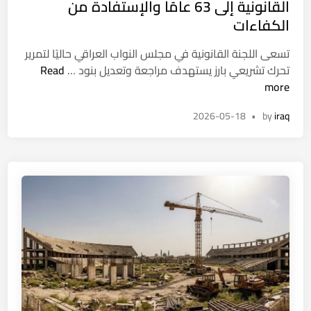
e
القانونية إلى 63 عامًا والإستفادة من
ا
d
الكفاءات
ئ
i
ل
n
تسعى اللجنة القانونية في مجلس النواب العراقي حاليًا لتمرير
.
ت
تحرك تشريعي بارز يستهدف مراجعة وتعديل بنود …
Read
.
ح
more
ا
ر
ل
2026-05-18
•
by
iraq
ك
ق
ن
ر
ي
ا
ا
ر
ب
ا
ي
ل
ل
أ
ت
م
ع
ن
د
ي
ي
ب
ل
ي