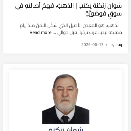
شوان زنكنة يكتب | الذهبُ، فهمُ أصالتهِ في
s
t
سوقٍ فَوضَويَّةٍ
e
الذهب، هو المعدن الأصيل الذي شكّلَ الثمنَ منذ أيام
d
ش
مملكة ليديا، غرب تركيا، قبل حوالي …
Read more
i
و
n
2026-06-13
•
by
iraq
ا
ن
ز
ن
ك
ن
ة
ي
ك
ت
ب
|
ا