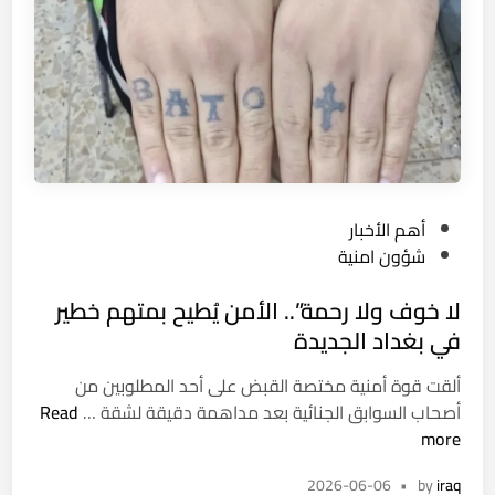
قٍ
خ
فَ
م
و
ي
ضَ
ف
و
ي
يَّ
أ
ةٍ
م
ر
P
أهم الأخبار
ي
o
شؤون امنية
ك
s
ا
لا خوف ولا رحمة”.. الأمن يُطيح بمتهم خطير
t
،
e
في بغداد الجديدة
و
d
ت
ألقت قوة أمنية مختصة القبض على أحد المطلوبين من
i
ل
ل
أصحاب السوابق الجنائية بعد مداهمة دقيقة لشقة …
Read
n
ا
ا
more
ش
خ
ي
2026-06-06
•
by
iraq
و