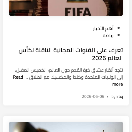
ح
ل
د
ج
ب
د
ت
ي
P
أهم الأخبار
و
د
o
رياضة
ز
ة
s
ي
تعرف على القنوات المجانية الناقلة لكأس
t
ع
e
العالم 2026
س
d
ل
تتجه أنظار عشاق كرة القدم حول العالم، الخميس المقبل،
i
ة
ت
إلى الولايات المتحدة وكندا والمكسيك مع انطلاق …
Read
n
غ
ع
more
ذ
ر
ا
2026-06-06
•
by
iraq
ف
ئ
ع
ي
ل
ة
ى
خ
ا
م