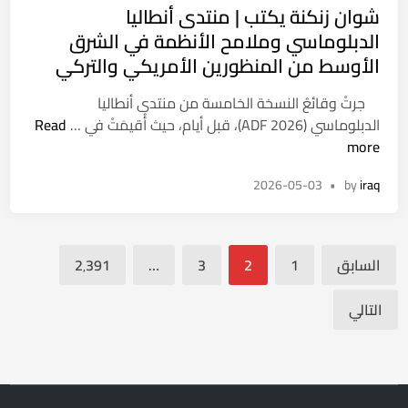
شوان زنكنة يكتب | منتدى أنطاليا
ح
s
ب
ض
t
الدبلوماسي وملامح الأنظمة في الشرق
ب
و
e
الأوسط من المنظورين الأمريكي والتركي
ل
ر
d
د
i
جرتْ وقائعُ النسخة الخامسة من منتدى أنطاليا
ي
n
ش
الدبلوماسي (ADF 2026)، قبل أيام، حيث أُقيمَتْ في …
Read
ة
و
more
ا
ا
ل
2026-05-03
•
by
iraq
ن
م
ز
و
ن
ص
تعدد
ك
ل
السابق
1
2
3
…
2٬391
ن
صفحات
ط
ة
ل
المقالات
التالي
ي
ب
ك
ر
ت
ش
ب
و
|