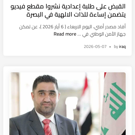
ق
القبض على طلبة إعدادية نشروا مقطع فيديو
t
ل
ي
e
يتضمن إساءة للذات الالهية في البصرة
ت
ق
d
ش
ع
أفاد مصدر أمني، اليوم الاربعاء ( 6 أيار 2026 )، عن تمكن
i
غ
ا
ا
جهاز الأمن الوطني في …
Read more
n
ي
ل
ج
ل
2026-05-07
•
by
iraq
ق
ل
ا
ب
ف
ل
ض
ي
ف
ع
أ
ع
ل
ح
ل
ى
د
ي
ط
ا
ل
ث
ب
م
ة
ب
إ
ا
ع
ر
د
ا