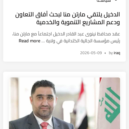
ا
ل
t
ر
س
الدخيل يلتقي مارتن منا لبحث آفاق التعاون
e
ت
”
d
ودعم المشاريع التنموية والخدمية
ف
ف
i
ت
ي
عقد محافظ نينوى عبد القادر الدخيل اجتماعاً مع مارتن منا،
n
ح
ه
ا
رئيس مؤسسة الجالية الكلدانية في ولاية …
Read more
ت
ر
ل
ح
م
2026-05-09
•
by
iraq
د
ق
ز
خ
ي
ي
قً
ل
ا
ي
ب
ل
و
ت
ف
ق
ا
ي
ة
م
ش
ا
ا