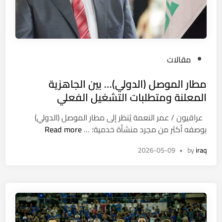
ر
ب
ت
ع
ن
ش
م
ر
ن
ي
P
مقالات
ا
ن
o
ل
ي
مطار الموصل (الدولي)… بين الجاهزية
s
ب
ف
t
المعلنة ومتطلبات التشغيل الفعلي
ح
ي
e
ث
ا
عراقيون / عمر النعمة يُنظر إلى مطار الموصل (الدولي)
d
آ
ل
م
بوصفه أكثر من مجرد منشأة خدمية؛ …
Read more
i
ف
ف
ط
n
ا
ل
2026-05-09
•
by
iraq
ا
ق
و
ر
ا
ج
ا
ل
ة
ل
ت
م
ع
و
ا