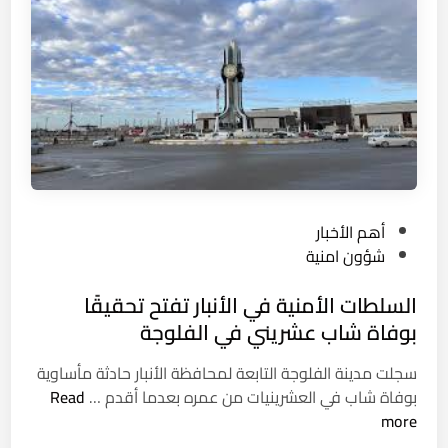
ح
ر
د
ي
ي
ل
ث
و
ا
ح
ت
ف
آ
ي
ي
ا
ف
ل
و
P
أهم الأخبار
أ
ن
o
شؤون امنية
ف
.
s
ق
السلطات الأمنية في الأنبار تفتح تحقيقًا
.
t
ت
e
بوفاة شاب عشريني في الفلوجة
ر
d
سجلت مدينة الفلوجة التابعة لمحافظة الأنبار حادثة مأساوية
ا
i
ا
بوفاة شاب في العشرينيات من عمره بعدما أقدم …
Read
م
n
ل
more
ب
س
ي