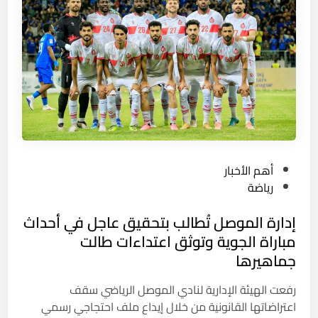
ص
و
ل
ن
(
و
ا
د
ل
ع
د
م
و
ا
ل
ل
ي
م
)
ش
P
أهم الأخبار
…
ا
o
رياضة
ب
ر
s
ي
ي
إدارة الموصل تُطالب بتحقيق عاجل في أحداث
t
ن
ع
e
مباراة الجوية وتوثق اعتداءات طالت
ا
ا
d
جماهيرها
ل
ل
i
ج
ت
n
رفعت الهيئة الإدارية لنادي الموصل الرياضي سقف
ا
ن
اعتراضاتها القانونية من خلال إيداع ملف احتجاجي رسمي
ه
م