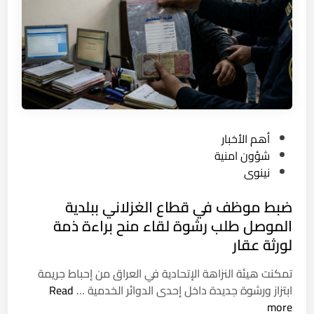
ي
ا
ب
ت
ت
ي
ض
ط
ع
م
ا
ي
ن
ل
ن
إ
ت
…
س
ج
ح
ا
م
ي
P
أهم الأخبار
ء
ا
ن
o
شؤون امنية
ة
ه
ي
s
نينوى
ل
ي
ت
t
ل
ر
ح
ضبط موظف في قطاع الغزلاني ببلدية
e
ذ
ه
وّ
d
الموصل طلب رشوة لقاء منح براءة ذمة
ا
ا
ل
i
ت
لورثة عقار
ا
n
ا
ل
تمكنت هيئة النزاهة الإتحادية في العراق من إحباط جريمة
ل
ح
ض
ابتزاز ورشوة جديدة داخل إحدى الدوائر الخدمية …
Read
ا
ف
ب
more
ل