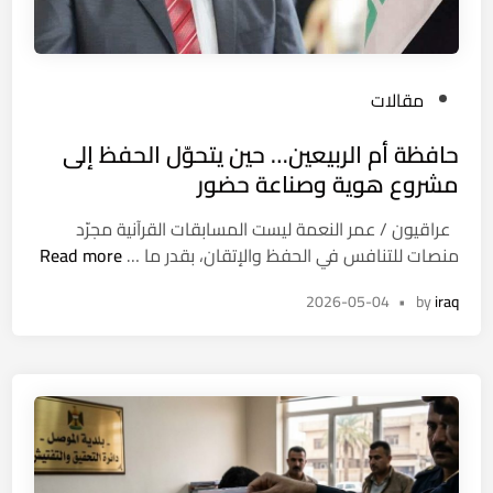
ا
ة
د
ا
ي
ل
P
مقالات
ة
ج
o
ن
و
حافظة أم الربيعين… حين يتحوّل الحفظ إلى
s
ش
ي
t
مشروع هوية وصناعة حضور
ر
ة
e
و
و
عراقيون / عمر النعمة ليست المسابقات القرآنية مجرّد
d
ا
ت
ح
منصات للتنافس في الحفظ والإتقان، بقدر ما …
Read more
i
م
و
ا
n
ق
ث
2026-05-04
•
by
iraq
ف
ط
ق
ظ
ع
ا
ة
ف
ع
أ
ي
ت
م
د
د
ا
ي
ا
ل
و
ء
ر