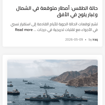
s
حالة الطقس: أمطار متوقعة في الشمال
t
e
وغبار يلوح في الأفق
d
تشير توقعات الحالة الجوية للأيام القادمة إلى استقرار نسبي
i
ح
في الأجواء مع تقلبات تدريجية في درجات …
Read more
n
ا
2026-05-09
•
by
iraq
ل
ة
ا
ل
ط
ق
س
:
أ
م
ط
ا