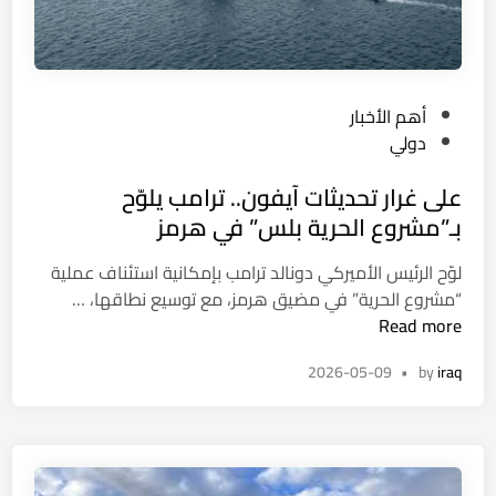
ر
م
ت
و
P
أهم الأخبار
ق
o
دولي
ع
s
ة
على غرار تحديثات آيفون.. ترامب يلوّح
t
ف
e
بـ”مشروع الحرية بلس” في هرمز
ي
d
ا
لوّح الرئيس الأميركي دونالد ترامب بإمكانية استئناف عملية
i
ل
ع
“مشروع الحرية” في مضيق هرمز، مع توسيع نطاقها، …
n
ش
ل
Read more
م
ى
ا
2026-05-09
•
by
iraq
غ
ل
ر
و
ا
غ
ر
ب
ت
ا