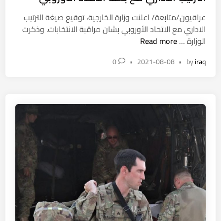
ا
ع
n
ن
ا
عراقيون/متابعة/ اعلنت وزارة الخارجية، توقيع صيغة الترتيب
س
ئ
الاداري مع الاتحاد الأوروبي بشان مراقبة الانتخابات. وذكرت
ت
ش
ل
الوزارة …
Read more
ا
ة
م
ن
0
•
2021-08-08
•
by
iraq
ر
:
ا
إ
ق
ي
ب
ر
ة
ا
ا
ن
ل
س
ا
ت
ن
ق
ت
د
خ
م
ا
ت
ب
ن
ا