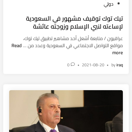
o
دولي
s
تيك توك توقيف مشهور في السعودية
t
e
لإساءته لنبي الإسلام وزوجته عائشة
d
عراقيون / متابعة أشعل أحد مشاهير تطبيق تيك توك،
i
ت
مواقع التواصل الاجتماعي في السعودية وعدد من …
Read
n
ي
more
ك
0
•
2021-08-20
•
by
iraq
ت
و
ك
ت
و
ق
ي
ف
م
ش