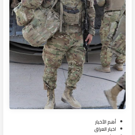
ا
ت
ز
.
ل
.
ا
ا
ت
ل
ع
ر
ا
ق
ي
و
ق
ع
ص
ي
غ
ة
P
أهم الأخبار
ا
o
اخبار العراق