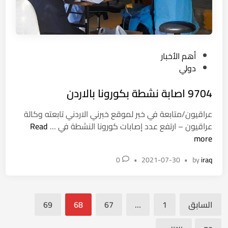
ت
ح
ر
ر
ك
ك
ة
د
ب
و
P
أهم الأخبار
ي
ل
o
دولي
ن
ي
s
د
9704 اصابة نشطة بكورونا بالاردن
ض
t
و
د
e
ل
عراقيون/متابعة في خبر لموقع خبرني الاردني تابعته وكالة
إ
d
ت
9
عراقيون – ارتفع عدد إصابات كورونا النشطة في …
Read
ي
i
ي
7
more
ر
n
ن
0
ا
ا
0
•
2021-07-30
•
by
iraq
4
ن
و
ا
ر
ص
ب
تعدد
ا
السابق
1
…
67
68
69
ي
ب
صفحات
ت
ة