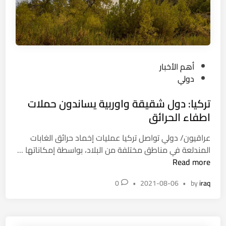
م
ا
ه
ل
م
ا
ت
ت
ه
ح
ا
ا
P
أهم الأخبار
.
د
o
دولي
.
ا
s
ق
تركيا: دول شقيقة واوربية يساندون حملات
ل
t
و
أ
e
اطفاء الحرائق
ة
و
d
ت
عراقيون/ دولي تواصل تركيا عمليات إخماد حرائق الغابات
ر
i
ا
المندلعة في مناطق مختلفة من البلاد، بواسطة إمكاناتها …
و
n
ت
ب
Read more
ب
ر
ع
ي
0
•
2021-08-06
•
by
iraq
ك
ة
ي
ل
ا
ل
:
ت