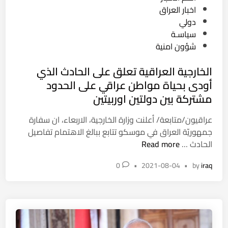
م
ئ
o
اخبار العراق
ث
ق
s
دولي
ل
t
سياسـة
9
e
شؤون امنية
0
d
%
الخارجية العراقية تعلق على الحادث الذي
i
م
n
أودى بحياة مواطن عراقي على الحدود
ن
مشتركة بين دولتين اوربيتين
إ
ص
عراقيون/متابعة/ أعلنت وزارة الخارجية، الاربعاء، ان سفارة
ا
جمهوريّة العراق في موسكو تتابع ببالغ الاهتمام تفاصيل
ب
ا
الحادث …
Read more
ا
ل
ت
0
•
2021-08-04
•
by
iraq
خ
ك
ا
و
ر
ر
ج
و
ي
ن