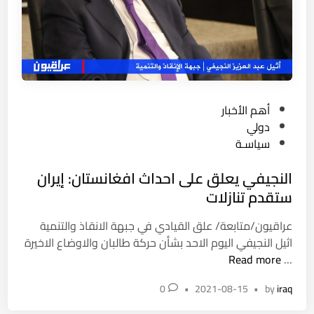
ه
و
ر
ف
ي
ا
P
أهم الأخبار
ل
o
دولي
س
s
سياسـة
ع
t
و
النجيفي يعلق على احداث افغانستان: إيران
e
د
d
ستقدم تنازلات
ي
i
ة
عراقيون/متابعة/ علق القيادي في جبهة الانقاذ والتنمية
n
ل
اثيل النجيفي اليوم الاحد بشأن حركة طالبان والاوضاع الاخيرة
إ
ا
Read more
…
س
ل
ا
0
•
2021-08-15
•
by
iraq
ن
ء
ج