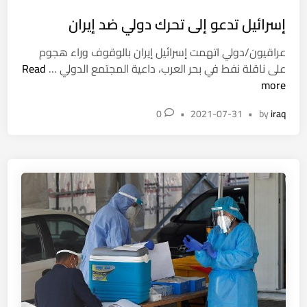
د
t
ط
م
إسرائيل تدعو إلى تحرك دولي ضد إيران
e
ن
ز
d
ع
عراقيون/دولي اتهمت إسرائيل إيران بالوقوف وراء هجوم
ق
i
ر
إ
على ناقلة نفط في بحر العرب، داعية المجتمع الدولي …
Read
ا
n
ا
س
more
ل
ق
ر
د
ي
0
•
2021-07-31
•
by
iraq
ا
س
ع
ئ
ت
ل
ي
و
ى
ل
ر
ا
ت
ل
د
ح
ع
د
و
و
إ
د
ل
م
ى
ش
ت