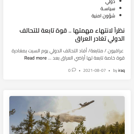
ل
s
دولي
ت
t
سياسـة
ر
e
شؤون امنية
ت
d
نظراً لانتهاء مهمتها .. قوة تابعة للتحالف
ي
i
ب
n
الدولي تغادر العراق
ا
عراقيون / متابعة/ أفاد التحالف الدولي يوم السبت بمغادرة
ل
ن
قوة خاصة تابعة لها أراضي العراق بعد …
Read more
ا
ظ
د
0
•
2021-08-07
•
by
iraq
ر
ا
اً
ر
ل
ي
ا
م
ن
ع
ت
ب
ه
ع
ا
ث
ء
ة