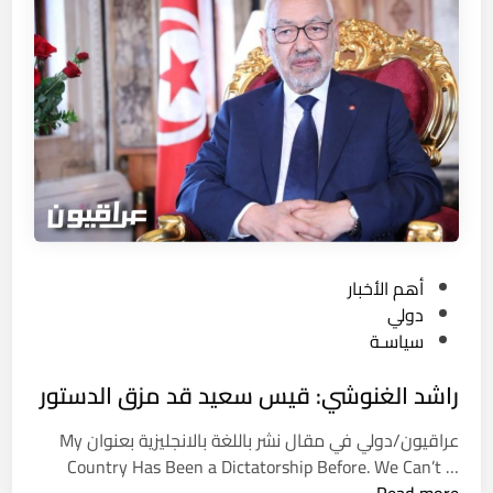
ة
ا
ا
ف
ل
ي
ع
ط
ر
و
ا
ك
ق
ي
ي
و
ة
ت
ع
P
أهم الأخبار
ل
o
دولي
ق
s
سياسـة
ع
t
ل
راشد الغنوشي: قيس سعيد قد مزق الدستور
e
ى
d
ا
عراقيون/دولي في مقال نشر باللغة بالانجليزية بعنوان My
i
ل
ر
Country Has Been a Dictatorship Before. We Can’t …
n
ح
ا
Read more