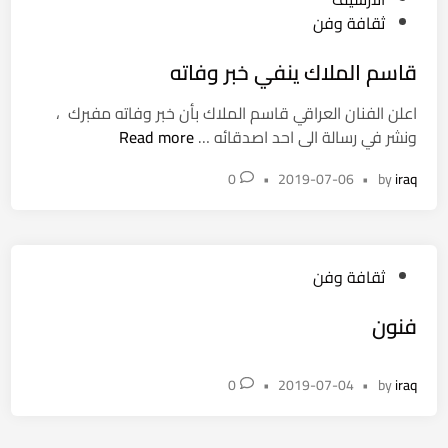
s
ثقافة وفن
t
قاسم الملاك ينفي خبر وفاته
e
d
اعلن الفنان العراقي قاسم الملاك بأن خبر وفاته مفبرك ،
i
ق
ونشر في رسالة الى احد اصدقائه …
Read more
n
ا
0
•
2019-07-06
•
by
iraq
س
م
ا
ل
P
ثقافة وفن
م
o
ل
فنون
s
ا
t
ك
e
ي
0
•
2019-07-04
•
by
iraq
d
ن
i
ف
n