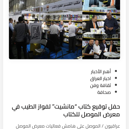
ي
ع
ر
ا
ق
ي
.
.
ا
ل
P
أهم الأخبار
د
o
اخبار العراق
ك
s
ثقافة وفن
ت
t
صحافة
و
e
ر
حفل توقيع كتاب “مانشيت” لفواز الطيب في
d
أ
i
معرض الموصل للكتاب
ح
n
م
عراقيون / الموصل على هامش فعاليات معرض الموصل
د