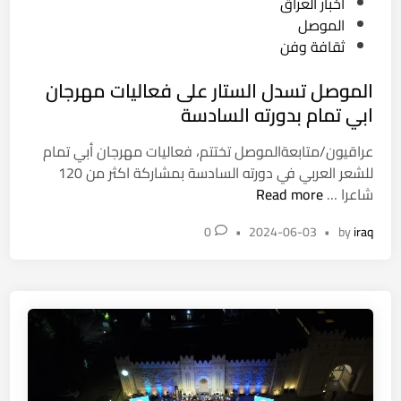
o
اخبار العراق
ب
ا
s
الموصل
ي
ل
t
ثقافة وفن
ت
ع
e
م
ر
الموصل تسدل الستار على فعاليات مهرجان
d
ا
ا
i
ابي تمام بدورته السادسة
م
ق
n
ل
ي
عراقيون/متابعةالموصل تختتم، فعاليات مهرجان أبي تمام
ل
ض
للشعر العربي في دورته السادسة بمشاركة اكثر من 120
ش
ي
ا
شاعرا …
Read more
ع
ا
ل
ر
ء
0
•
2024-06-03
•
by
iraq
م
ا
ا
و
ل
ل
ص
ع
ع
ل
ر
ز
ت
ب
ا
س
ي
و
د
ف
ي
ل
ي