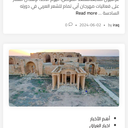
ج
على فعاليات مهرجان أبي تمام للشعر العربي في دورته
ا
ف
السادسة …
Read more
ن
ي
ا
0
•
2024-06-02
•
by
iraq
د
ب
و
ي
ر
ت
ت
م
ه
ا
ا
م
ل
ب
س
د
ا
و
د
ر
س
ت
ة
ه
.
ا
.
P
أهم الأخبار
ل
ا
o
اخبار العراق