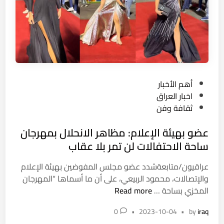
م
ن
ع
و
ل
ى
ى
م
ف
ن
ع
ذ
ا
2
P
أهم الأخبار
ل
0
o
اخبار العراق
ي
0
s
ثقافة وفن
ا
3
t
ت
…
عضو بهيئة الإعلام: مظاهر الانحلال بمهرجان
e
م
م
d
ساحة الاحتفالات لن تمر بلا عقاب
ه
ه
i
ر
ر
عراقيون/متابعةشدد عضو مجلس المفوضين بهيئة الإعلام
n
ج
ج
والإتصالات، محمود الربيعي، على أن ما أسماها “المهرجان
ا
ا
ع
المخزي بساحة …
Read more
ن
ن
ض
أ
0
•
2023-10-04
•
by
iraq
ا
و
ب