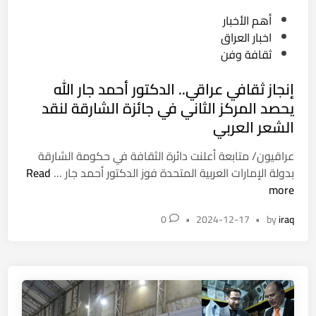
P
أهم الأخبار
o
اخبار العراق
s
ثقافة وفن
t
إنجاز ثقافي عراقي.. الدكتور أحمد جار الله
e
d
يحصد المركز الثاني في جائزة الشارقة لنقد
i
الشعر العربي
n
عراقيون/ متابعة أعلنت دائرة الثقافة في حكومة الشارقة
إ
بدولة الإمارات العربية المتحدة فوز الدكتور أحمد جار …
Read
ن
more
ج
0
•
2024-12-17
•
by
iraq
ا
ز
ث
ق
ا
ف