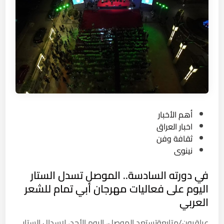
ا
ا
ل
ل
س
م
ت
و
ا
ص
ر
ل
ع
ل
ى
ف
P
أهم الأخبار
ع
o
اخبار العراق
ا
s
ثقافة وفن
ل
t
نينوى
ي
e
ا
في دورته السادسة.. الموصل تسدل الستار
d
ت
i
اليوم على فعاليات مهرجان أبي تمام للشعر
م
n
العربي
ه
ر
عراقيون/متابعةتستعد الموصل، اليوم الأحد، لإسدال الستار