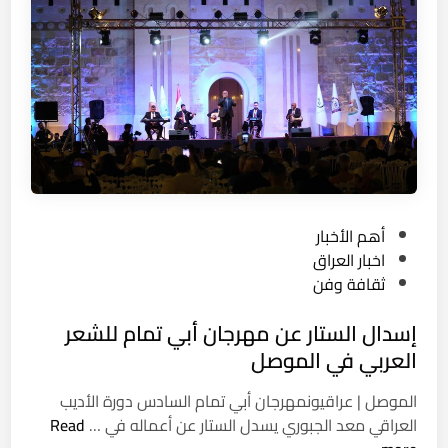
ن
ل
ت
و
ر
ج
ي
ي
ت
ا
م
”
ن
ا
ح
ل
ا
أ
ل
و
P
أهم الأخبار
د
ل
o
اخبار العراق
ك
s
ثقافة وفن
ت
t
و
إسدال الستار عن مهرجان أبي تمام للشعر
e
ر
d
العربي في الموصل
ا
i
ه
الموصل | عراقيونمهرجان أبي تمام السادس دورة الأديب
n
ا
إ
العراقي معد الجبوري يسدل الستار عن أعماله في …
Read
ل