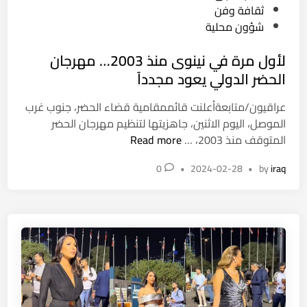
س
ل
s
ثقافة وفن
ا
م
t
شؤون محلية
د
و
e
س
ص
لأول مرة في نينوى منذ 2003… مهرجان
d
ة
ل
i
الحضر الدولي يعود مجدداً
ت
n
س
عراقيون/متابعةأعلنت قائممقامية قضاء الحضر، جنوب غرب
د
الموصل، اليوم الاثنين، جاهزيتها لتنظيم مهرجان الحضر
ل
ل
المتوقف منذ 2003، …
Read more
ا
أ
ل
0
•
2024-02-28
•
by
iraq
و
س
ل
ت
م
ا
ر
ر
ة
ا
ف
ل
ي
ي
ن
و
ي