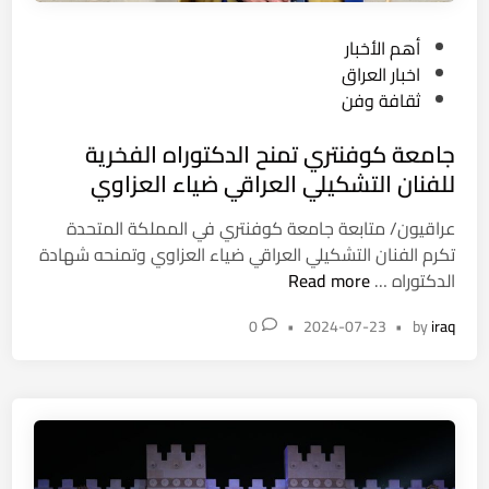
ل
ل
ك
ك
P
أهم الأخبار
ت
ت
o
اخبار العراق
ا
ا
s
ثقافة وفن
ب
ب
t
ا
جامعة كوفنتري تمنح الدكتوراه الفخرية
e
ل
d
للفنان التشكيلي العراقي ضياء العزاوي
د
i
و
عراقيون/ متابعة جامعة كوفنتري في المملكة المتحدة
n
ل
تكرم الفنان التشكيلي العراقي ضياء العزاوي وتمنحه شهادة
ج
ي
الدكتوراه …
Read more
ا
و
0
•
2024-07-23
•
by
iraq
م
ا
ع
ل
ة
ت
ك
ك
و
ن
ف
و