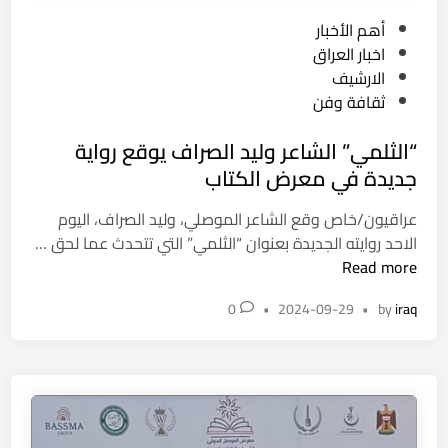
ل
ت
ث
P
أهم الأخبار
”
ا
o
اخبار العراق
ل
ن
s
الارشيف
ف
ي
t
ثقافة وفن
و
ف
e
ا
“الثلمي” الشاعر وليد الصراف يوقع رواية
ي
d
ز
ج
i
جديدة في معرض الكتاب
ا
ا
n
ل
عراقيون/خاص وقع الشاعر الموصلي، وليد الصراف، اليوم
ئ
ط
الاحد روايته الجديدة بعنوان “الثلمي” التي تتحدث عما لحق …
ز
ي
“
Read more
ة
ب
ا
ا
ف
0
•
2024-09-29
•
by
iraq
ل
ل
ي
ث
ش
م
ل
ا
ع
م
ر
ر
ي
ق
ض
”
ة