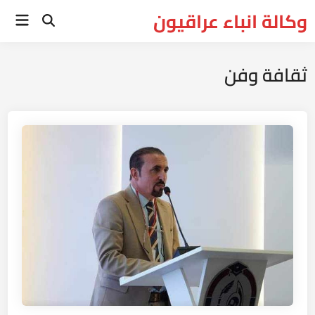
Ski
وكالة انباء عراقيون
Main
t
Open
Menu
Search
conten
ثقافة وفن